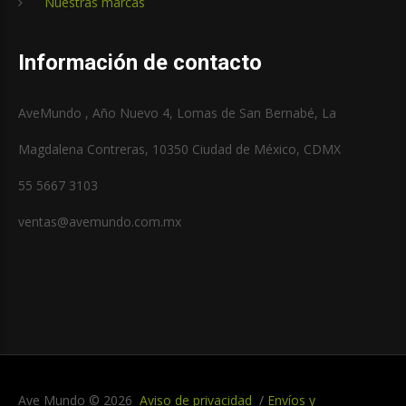
Nuestras marcas
Información de contacto
AveMundo , Año Nuevo 4, Lomas de San Bernabé, La
Magdalena Contreras, 10350 Ciudad de México, CDMX
55 5667 3103
ventas@avemundo.com.mx
Ave Mundo
©
2026
Aviso de privacidad
Envíos y