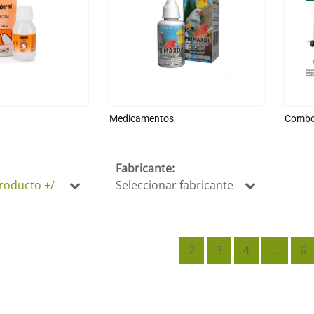
Alimentos
Mezclas
Pastas
Croquetas
Combos
Papillas
Medicamentos
Comb
Complementos y Medicamentos
Complementos
r
Fabricante:
Medicamentos
roducto +/-
Seleccionar fabricante
Combos
Jabones y Desinfectantes
Fondos / Arena
2
3
4
...
6
Juguetes