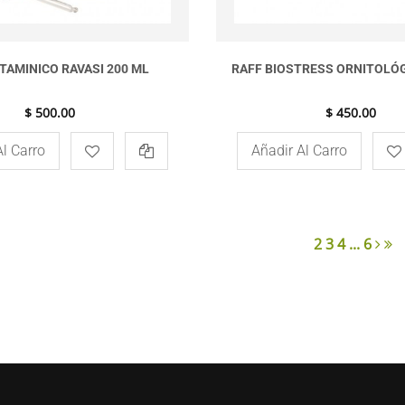
ITAMINICO RAVASI 200 ML
RAFF BIOSTRESS ORNITOLÓG
$ 500.00
$ 450.00
Al Carro
Añadir Al Carro
2
3
4
...
6