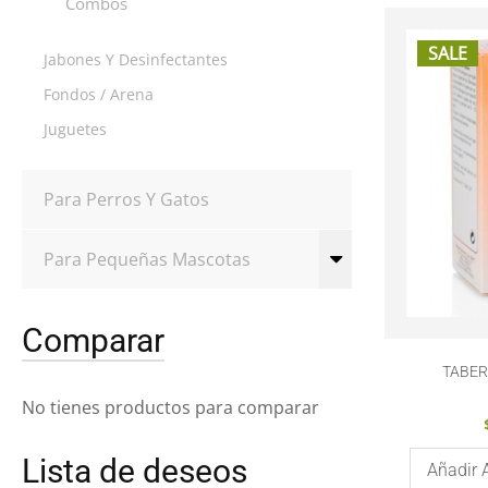
Combos
SALE
Jabones Y Desinfectantes
Fondos / Arena
Juguetes
Para Perros Y Gatos
Para Pequeñas Mascotas
Comparar
TABER
No tienes productos para comparar
Lista de deseos
Añadir 