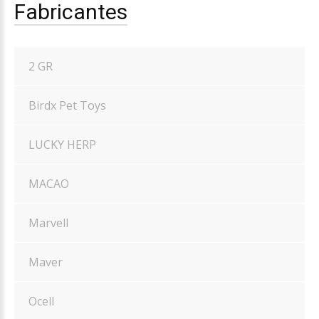
Fabricantes
2 GR
Birdx Pet Toys
LUCKY HERP
MACAO
Marvell
Maver
Ocell