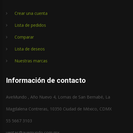
Crear una cuenta
Lista de pedidos
Comparar
Lista de deseos
Nuestras marcas
Información de contacto
AveMundo , Año Nuevo 4, Lomas de San Bernabé, La
Magdalena Contreras, 10350 Ciudad de México, CDMX
55 5667 3103
ventas@avemundo.com.mx